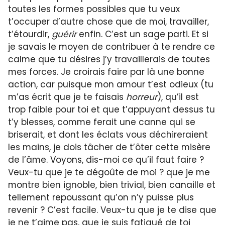
toutes les formes possibles que tu veux
t’occuper d’autre chose que de moi, travailler,
t’étourdir,
guérir
enfin. C’est un sage parti. Et si
je savais le moyen de contribuer à te rendre ce
calme que tu désires j’y travaillerais de toutes
mes forces. Je croirais faire par là une bonne
action, car puisque mon amour t’est odieux (tu
m’as écrit que je te faisais
horreur
), qu’il est
trop faible pour toi et que t’appuyant dessus tu
t’y blesses, comme ferait une canne qui se
briserait, et dont les éclats vous déchireraient
les mains, je dois tâcher de t’ôter cette misère
de l’âme. Voyons, dis-moi ce qu’il faut faire ?
Veux-tu que je te dégoûte de moi ? que je me
montre bien ignoble, bien trivial, bien canaille et
tellement repoussant qu’on n’y puisse plus
revenir ? C’est facile. Veux-tu que je te dise que
je ne t’aime pas, que je suis fatigué de toi