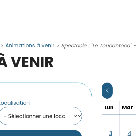
Animations à venir
Spectacle : "Le Toucantoco" 
À VENIR
CLIQUER PO
Localisation
Lundi
M
Lun
Mar
3
4