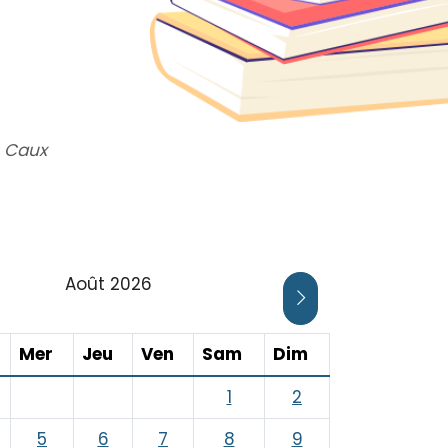
- Caux
Août 2026
UR AFFICHER LE MOIS PRÉCÉDENT
CLIQUER POUR AFF
ardi
Mercredi
Jeudi
Vendredi
Samedi
Dimanche
Mer
Jeu
Ven
Sam
Dim
1
2
5
6
7
8
9