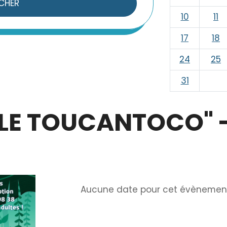
CHER
10
11
17
18
24
25
31
 "LE TOUCANTOCO" 
Info
Aucune date pour cet évènemen