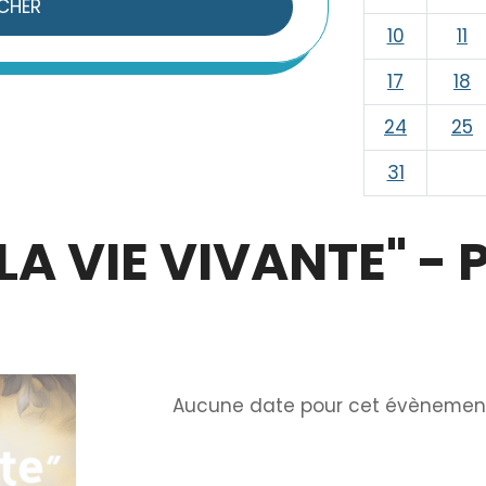
CHER
10
11
17
18
24
25
31
LA VIE VIVANTE" -
Info
Aucune date pour cet évènemen