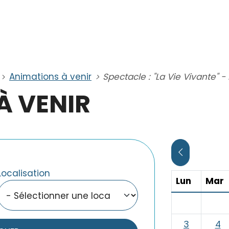
Animations à venir
Spectacle : "La Vie Vivante" 
À VENIR
CLIQUER PO
Localisation
Lundi
M
Lun
Mar
3
4