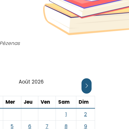
- Pézenas
Août 2026
UR AFFICHER LE MOIS PRÉCÉDENT
CLIQUER POUR AFF
ardi
Mercredi
Jeudi
Vendredi
Samedi
Dimanche
Mer
Jeu
Ven
Sam
Dim
1
2
5
6
7
8
9