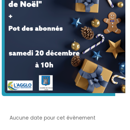
Info
Aucune date pour cet évènement