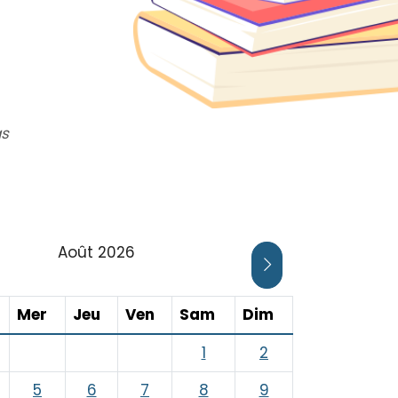
as
Août 2026
UR AFFICHER LE MOIS PRÉCÉDENT
CLIQUER POUR AFF
ardi
Mercredi
Jeudi
Vendredi
Samedi
Dimanche
Mer
Jeu
Ven
Sam
Dim
1
2
5
6
7
8
9