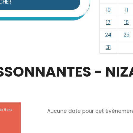
CHER
10
11
17
18
24
25
31
ISSONNANTES - NIZ
Info
Aucune date pour cet évènemen