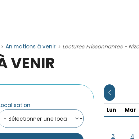
Animations à venir
Lectures Frissonnantes - Niz
À VENIR
CLIQUER PO
Localisation
Lundi
M
Lun
Mar
3
4